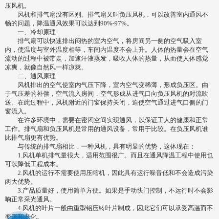
压风机。
风机和排气扇没有区别。排气扇又叫负压风机，可以改善室内通风不
畅的问题，降温通风效果可以达到90%-97%。
一、冷却原理
排气扇可以快速排出闷热的室内空气，将房间另一侧的空气吸入室
内，使温度与室外温度相等，车间内温度不会上升。人体的热量会在空气
流动的过程中被带走，加速汗液蒸发，吸收人体的热量，从而使人体感觉
凉爽，就像自然风一样凉爽。
二、通风原理
风机排出的空气使室内气压下降，室内空气变稀薄，形成负压区。由
于气压差的补偿，空气流入房间，空气形成从进气口向负压风机的对流吹
送。在此过程中，风机附近的门窗保持关闭，迫使空气通过进气口侧的门
窗流入。
在许多环境中，需要在密闭空间实现通风，以保证工人的健康和正常
工作。排气扇和负压风机是常用的通风设备，常用于比较。在负压风机谁
比排气扇更有优势。
与传统的排气扇相比，一种风机，具有明显的优势，这体现在：
1.风机单机排气量很大，适用范围很广。而且在通风降温工程中使用也
可以降低工程成本。
2.风机的运行不需要使用压缩机，因此具有运行噪音低和不会造成污染
两大优势。
3.产品质量好，使用简单方便。如果是手动快门控制，不运行时不会影
响正常采光通风。
4.风机的叶片一般由重型铝压铸叶片制成，因此它们可以承受高温而不
变形和老化。