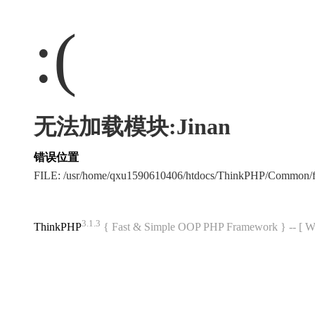
:(
无法加载模块:Jinan
错误位置
FILE: /usr/home/qxu1590610406/htdocs/ThinkPHP/Common/
3.1.3
ThinkPHP
{ Fast & Simple OOP PHP Framework } -- 