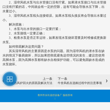
2、湿帘风机水泵与出水管接口没有拧紧。如果潜水泵接口与出水管接
口没有拧紧的话，中间就会有一定的空隙，这有可能会导致水压下降，出
水量过小。
3、湿帘风机水泵线头连接错误。如果水泵线头接反将会导致出水量过
小。
解决措施：
1、水泵与出水管的接口一定要拧紧；
2、水泵接线一定要正确；
3、检查水泵是否正常运转，如果发现水泵烧坏需要及时维修或更换新
水泵。
如何彻底解决这类问题？
其实湿帘风机的主要原因是水泵的问题。因为湿帘风机的潜水泵在缺
水的情况下极易烧坏，所以如果想彻底避免这些情况的发生，建议您使用
高脚水泵，因为高脚水泵都有缺水自相保护功能，可以避免因缺水造成的
水泵烧坏。
上一条
下一条
水暖热风炉回火的原因及解决方法
牛舍风机在选购过程中的注意事项
青州市永玖温控设备厂 版权所有
|