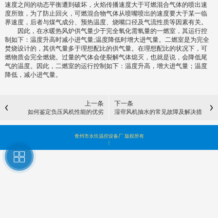
速度之间的动态平衡遭到破坏，火焰传播速度大于可燃混合气体的喷出速
度所致，为了防止回火，可燃混合物气体从喷嘴喷出的速度要大于某一临
界速度，后者与煤气成分、预热温度、烧嘴口径及气流性质等因素有关。
因此，在水暖热风炉供气量少于完全氧化需氧量的一燃室，其运行控
制如下：温度升高时减小进气量;温度降低时增大进气量。二燃室是为完全
焚烧设计的，其供气量多于理想配比的供气量。在理想配比的状况下，可
燃物质会完全燃烧。过量的气体会使裂解气体熄灭，也就是说，会降低尾
气的温度。因此，二燃室的运行控制如下：温度升高，增大进气量；温度
降低，减小进气量。
上一条
下一条
如何鉴定负压风机性能的优劣
湿帘风机抽水的常见故障及解决措
施
青州市永玖温控设备厂 版权所有
|